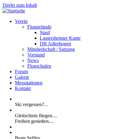
Direkt zum Inhalt
Verein
Fluggelände
Stauf
Lautersheimer Kante
DB Adlerbogen
Mitgliedschaft / Satzung
Vorstand
News
Flugschulen
Forum
Galerie
Messstationen
Kontakt
Ski vergessen?...
Gleitschirm fliegen....
Freiheit genießen....
Beste Selfies...