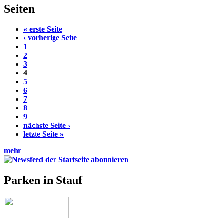
Seiten
« erste Seite
‹ vorherige Seite
1
2
3
4
5
6
7
8
9
nächste Seite ›
letzte Seite »
mehr
Parken in Stauf